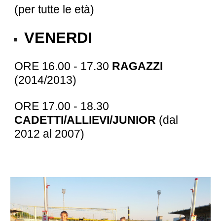
(per tutte le età)
VENERDI
ORE 16.00 - 17.30
RAGAZZI
(20
14
/201
3
)
ORE 17.00 - 18.30
CADETTI/ALLIEVI/JUNIOR
(dal
201
2
al 20
07
)